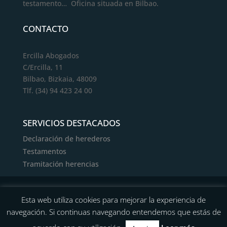
testamento… Oficina situada en Bilbao.
CONTACTO
Ercilla Abogados
C/Ercilla, 11
Bilbao, Bizkaia, 48009
Tlf. (34) 94 423 24 00
SERVICIOS DESTACADOS
Declaración de herederos
Testamentos
Tramitación herencias
Copyright © 2021 Ercilla Abogados. Todos los
Esta web utiliza cookies para mejorar la experiencia de
derechos reservados |
Aviso Legal
|
Política de
navegación. Si continuas navegando entendemos que estás de
Cookies
|
Política de Privacidad