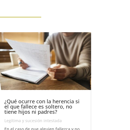
¿Qué ocurre con la herencia si
el que fallece es soltero, no
tiene hijos ni padres?
Legítima y sucesión intestada
En el caso de que alguien fallezca y no