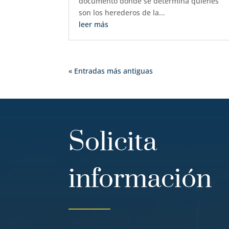
documento donde se determina quiénes
son los herederos de la...
leer más
« Entradas más antiguas
Solicita
información