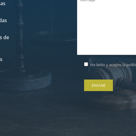
ias
das
s de
os
He leído y acepto la
polít