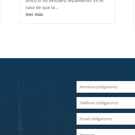
único si no existiera testamento? En el
caso de que la...
leer más