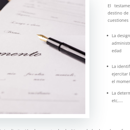
El testam
destino de 
cuestiones
La design
administ
edad
La identi
ejercitar
el momen
La determ
etc,….