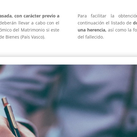
asada, con carácter previo a
Para facilitar la obtenc
 deberán llevar a cabo con el
continuación el listado
de
d
ómico del Matrimonio si este
una herencia,
así como la f
e Bienes (País Vasco).
del fallecido.