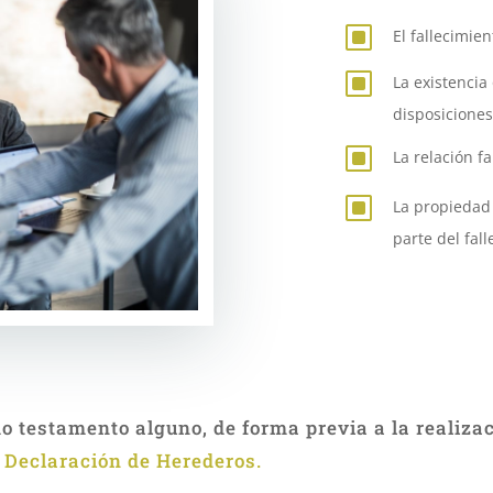
W
El fallecimie
W
La existencia 
disposicione
W
La relación fa
W
La propiedad 
parte del fall
do testamento alguno, de forma previa a la realizac
a
Declaración de Herederos.