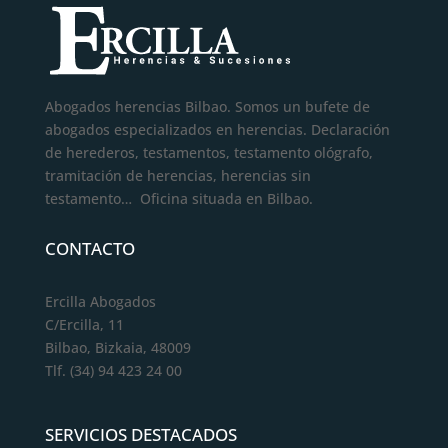
Abogados herencias Bilbao. Somos un bufete de
abogados especializados en herencias. Declaración
de herederos, testamentos, testamento ológrafo,
tramitación de herencias, herencias sin
testamento… Oficina situada en Bilbao.
CONTACTO
Ercilla Abogados
C/Ercilla, 11
Bilbao, Bizkaia, 48009
Tlf. (34) 94 423 24 00
SERVICIOS DESTACADOS